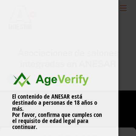
Skip
Men
to
content
Asociaciones de salones
integradas en ANESAR
Icon label
El contenido de ANESAR está
destinado a personas de 18 años o
Back
más.
Por favor, confirma que cumples con
To
el requisito de edad legal para
Top
continuar.
Gestionar el consentimiento